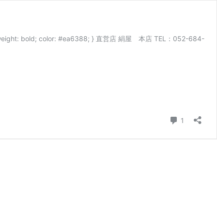
-weight: bold; color: #ea6388; } 直営店 絹屋 本店 TEL：052-684-
コメント
1