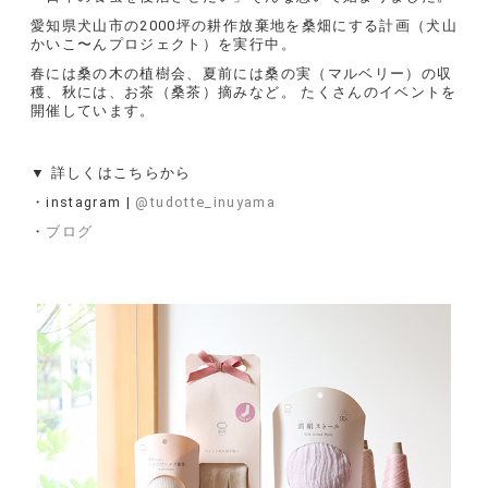
愛知県犬山市の2000坪の耕作放棄地を桑畑にする計画（犬山
かいこ〜んプロジェクト）を実行中。
春には桑の木の植樹会、夏前には桑の実（マルベリー）の収
穫、秋には、お茶（桑茶）摘みなど。 たくさんのイベントを
開催しています。
▼ 詳しくはこちらから
・instagram |
@tudotte_inuyama
・
ブログ