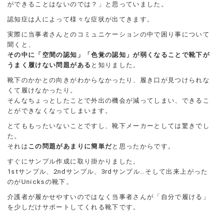
ができることはないのでは？」と思っていました。
認知症は人によって様々な症状が出てきます。
実際に当事者さんとのコミュニケーションの中で困り事について
聞くと、
その中に「空間の認知」「色覚の認知」が弱くなることで靴下が
うまく履けない問題がある
と知りました。
靴下のかかとの向きがわからなかったり、履き口が見つけられな
くて履けなかったり。
そんなちょっとしたことで外出の機会が減ってしまい、できるこ
とができなくなってしまいます。
とてももったいないことですし、靴下メーカーとしては驚きでし
た。
それは
この問題があまりに簡単だ
と思ったからです。
すぐにサンプル作成に取り掛かりました。
1stサンプル、2ndサンプル、3rdサンプル…そして出来上がった
のがUnicksの靴下。
介護者が履かせやすいのではなく当事者さんが「自分で履ける」
を少しだけサポートしてくれる靴下です。