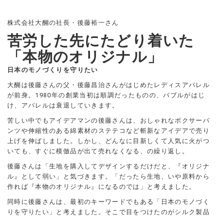
株式会社大醐の社長・後藤裕一さん
苦労した先にたどり着いた
「本物のオリジナル」
日本のモノづくりを守りたい
大醐は後藤さんの父・後藤昌治さんがはじめたレディスアパレル
が前身。1980年の創業当初は順調だったものの、バブルがはじ
け、アパレルは衰退していきます。
苦しい中でもアイデアマンの後藤さんは、おしゃれなボクサーパ
ンツや伸縮性のある綿素材のステテコなど斬新なアイデアで売り
上げを伸ばしました。しかし、どんなに目新しくて人気に火がつ
いても、すぐに模倣品が出て売れなくなる、の繰り返し。
後藤さんは「生地を購入してデザインするだけだと、『オリジナ
ル』として弱い」と気づきます。「だったら生地、いや原料から
作れば『本物のオリジナル』になるのでは」と考えました。
同時に後藤さんは、最初のキーワードでもある「日本のモノづく
りを守りたい」と考えました。そこで目をつけたのがシルク製品