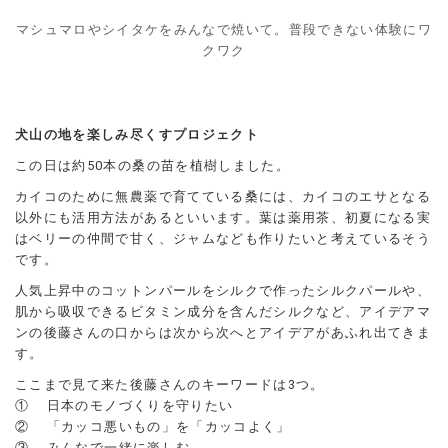
マシュマロやシイタケをみんなで焼いて。普段できない体験にワ
クワク
犬山の地を楽しみ尽くすプロジェクト
この日は約50本の桑の苗を植樹しました。
カイコのために無農薬で育てている桑には、カイコのエサとなる
以外にも活用方法があるといいます。葉は薬用茶、初夏になる実
はベリーの仲間で甘く、ジャムなども作りたいと考えているそう
です。
人気上昇中のコットンパールをシルクで作ったシルクパールや、
肌から吸収できるビタミン成分を含んだシルクなど、アイデアマ
ンの後藤さんの口からは次から次へとアイデアがあふれ出てきま
す。
ここまで見て来た後藤さんのキーワードは3つ。
① 日本のモノづくりを守りたい
② 「カッコ悪いもの」を「カッコよく」
③ みんなで一緒に楽しむ