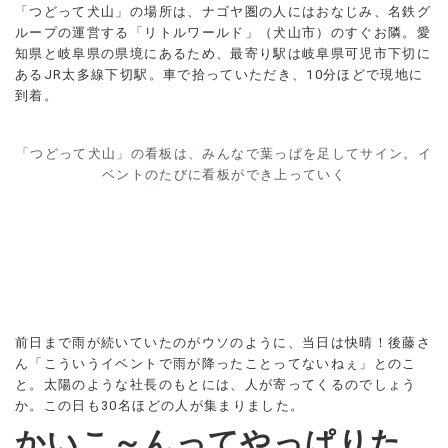
「つどって犬山」の場所は、ナゴヤ圏の人にはおなじみ、名鉄グ
ループの運営する「リトルワールド」（犬山市）のすぐお隣。愛
知県と岐阜県の県境にあるため、最寄り駅は岐阜県可児市下切に
あるJR太多線下切駅。車で拾っていただき、10分ほどで現地に
到着。
「つどって犬山」の看板は、みんなで葉っぱを足してサイン。イ
ベントのたびに看板ができ上っていく
前日まで雨が続いていたのがウソのように、当日は快晴！後藤さ
ん「こういうイベントで雨が降ったことってないねぇ」とのこ
と。太陽のような社長のもとには、人が寄ってくるのでしょう
か。この日も30名ほどの人が集まりました。
かいこ～んってやっぱりた