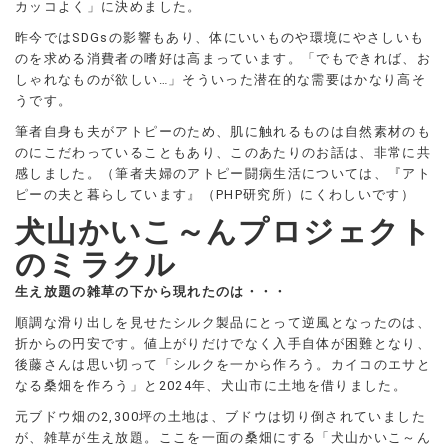
カッコよく」に決めました。
昨今ではSDGsの影響もあり、体にいいものや環境にやさしいも
のを求める消費者の嗜好は高まっています。「でもできれば、お
しゃれなものが欲しい…」そういった潜在的な需要はかなり高そ
うです。
筆者自身も夫がアトピーのため、肌に触れるものは自然素材のも
のにこだわっていることもあり、このあたりのお話は、非常に共
感しました。（筆者夫婦のアトピー闘病生活については、『アト
ピーの夫と暮らしています』（PHP研究所）にくわしいです）
犬山かいこ～んプロジェクト
のミラクル
生え放題の雑草の下から現れたのは・・・
順調な滑り出しを見せたシルク製品にとって逆風となったのは、
折からの円安です。値上がりだけでなく入手自体が困難となり、
後藤さんは思い切って「シルクを一から作ろう。カイコのエサと
なる桑畑を作ろう」と2024年、犬山市に土地を借りました。
元ブドウ畑の2,300坪の土地は、ブドウは切り倒されていました
が、雑草が生え放題。ここを一面の桑畑にする「犬山かいこ～ん