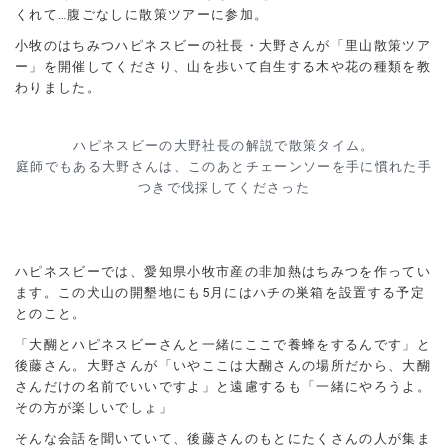
くれて…腹ごなしに散策ツアーに参加。
小牧のはちみつハピネスビーの社長・大野さんが「里山散策ツア
ー」を開催してくださり、山を歩いて自生する木や花の種類を教
わりました。
ハピネスビーの大野社長の解説で散策タイム。
庭師でもある大野さんは、このあとチェーンソーを手に慣れた手
つきで伐採してくださった
ハピネスビーでは、愛知県小牧市産の非加熱はちみつを作ってい
ます。この犬山の開墾地にも5月にはハチの巣箱を設置する予定
とのこと。
「大醐とハピネスビーさんと一緒にここで養蜂をするんです」と
後藤さん。大野さんが「いやここは大醐さんの場所だから、大醐
さんだけの名前でいいですよ」と遠慮するも「一緒にやろうよ。
その方が楽しいでしょ」
そんな会話を聞いていて、後藤さんのもとにたくさんの人が集ま