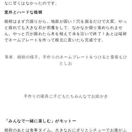
なに甘くはなかったのです。
意外とハードな植樹
植樹はまず穴掘りから。地面が固い！穴を掘るだけで大変。やっ
と掘れても大きな石が邪魔をして、なかなか掘り進められませ
ん。やっと穴が掘れたら木を植えて水を注いで終了！あとは端材
でネームプレートを作って根元に置いたら完成です。
筆者、植樹の様子。手作りのネームプレートをつけると愛着もひ
としお
手作りの家具に子どもたちみんなでお絵かき
「みんなで一緒に楽しむ」がモットー
植樹のあとは食事タイム。大きなおにぎりとシチューでお腹がふ