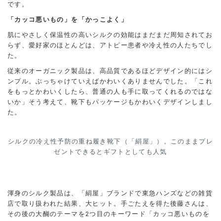
です。
「カッコ悪いもの」を「かっこよく」
肌にやさしく保温性の高いシルクの効能はまだまだ周知されてお
らず、愛好家のほとんどは、アトピー患者や冷え性の人たちでし
た。
従来のオーガニック製品は、高品質であるほどデザイン的にはシ
ンプル。ぶっちゃけていえばかわいくありませんでした。「これ
をもっとかわいくしたら、普通の人も手に取ってくれるのではな
いか」そう考えて、靴下もパッケージもかわいくデザインしまし
た。
シルクの冷え性予防の重ね履き靴下（「絹屋」）。このままプレ
ゼントできるとギフトとしても人気
渾身のシルク製品は、「絹屋」ブランドで東急ハンズなどの雑貨
店で取り扱われた結果、大ヒット。手ごたえを得た後藤さんは、
その後の大醐のテーマを2つ目のキーワード「カッコ悪いものを