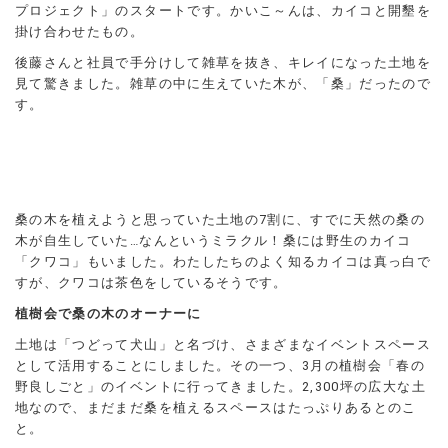
プロジェクト」のスタートです。かいこ～んは、カイコと開墾を
掛け合わせたもの。
後藤さんと社員で手分けして雑草を抜き、キレイになった土地を
見て驚きました。雑草の中に生えていた木が、「桑」だったので
す。
桑の木を植えようと思っていた土地の7割に、すでに天然の桑の
木が自生していた…なんというミラクル！桑には野生のカイコ
「クワコ」もいました。わたしたちのよく知るカイコは真っ白で
すが、クワコは茶色をしているそうです。
植樹会で桑の木のオーナーに
土地は「つどって犬山」と名づけ、さまざまなイベントスペース
として活用することにしました。その一つ、3月の植樹会「春の
野良しごと」のイベントに行ってきました。2,300坪の広大な土
地なので、まだまだ桑を植えるスペースはたっぷりあるとのこ
と。