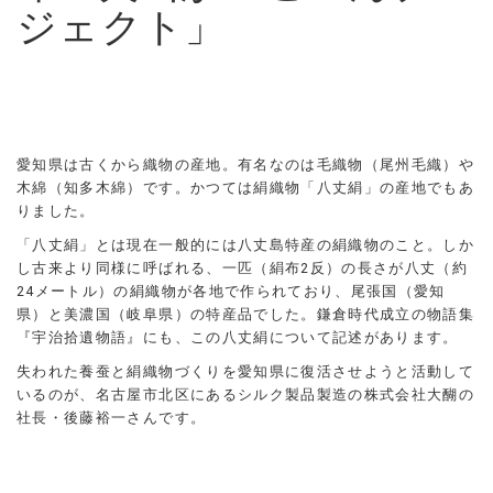
ジェクト」
愛知県は古くから織物の産地。有名なのは毛織物（尾州毛織）や
木綿（知多木綿）です。かつては絹織物「八丈絹」の産地でもあ
りました。
「八丈絹」とは現在一般的には八丈島特産の絹織物のこと。しか
し古来より同様に呼ばれる、一匹（絹布2反）の長さが八丈（約
24メートル）の絹織物が各地で作られており、尾張国（愛知
県）と美濃国（岐阜県）の特産品でした。鎌倉時代成立の物語集
『宇治拾遺物語』にも、この八丈絹について記述があります。
失われた養蚕と絹織物づくりを愛知県に復活させようと活動して
いるのが、名古屋市北区にあるシルク製品製造の株式会社大醐の
社長・後藤裕一さんです。