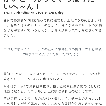
いへ～ん！
おいしい食べ物につられてやる気を出す
受付で参加費500円支払って奥に進むと、玉ねぎを炒めるよい匂
い。お昼ごはんのシチューのほかに、おにぎりやデザートの大福
なども用意されていると聞き、がぜん頑張る気力がみなぎってき
ました。
手作りの熱々シチュー。このために後藤社長の奥様（左）は昨夜
2時まで仕込んでくださったのだそう！
最初に3つのチームに分かれ、チーム1は植樹から、チーム2は草
抜きから、チーム3は枝の伐採からスタート。
筆者はチーム2で最初は草抜き。抜いた雑草は敷き藁の代わりに
地面に敷くと、ミネラル分が土に吸収されるのだそうです。
草が気持ちよく抜けるのが意外と楽しくて、チームの方々とおし
ゃべりしながら和気あいあい。これなら楽勝かと思いきや、そん