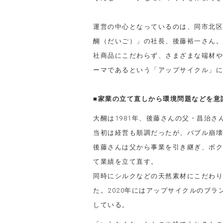
運営の中心となっているのは、同市北区
醐（だいご）」の社長、後藤裕一さん。
社商品にこだわらず、さまざまな端材や
ーマであるという「アップサイクル」に
■家業の立て直しから環境問題などを意
大醐は1981年、後藤さんの父・昌治
当初は経営も順調だったが、バブル崩壊
後藤さんは父から事業を引き継ぎ、ボク
て業績を立て直す。
同時にシルクなどの天然素材にこだわり
た。2020年にはアップサイクルのブ
している。