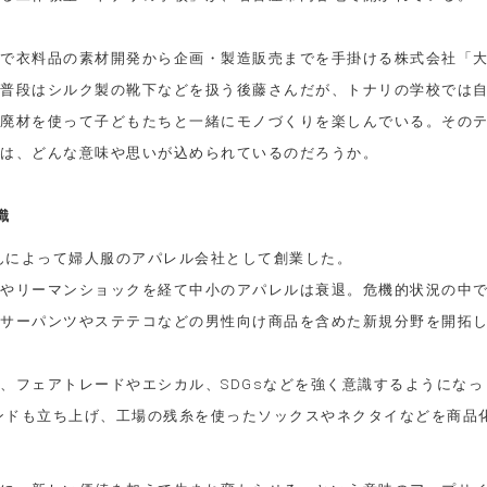
で衣料品の素材開発から企画・製造販売までを手掛ける株式会社「
普段はシルク製の靴下などを扱う後藤さんだが、トナリの学校では
廃材を使って子どもたちと一緒にモノづくりを楽しんでいる。
その
は、どんな意味や思いが込められているのだろうか。
識
さんによって婦人服のアパレル会社として創業した。
やリーマンショックを経て中小のアパレルは衰退。危機的状況の中
サーパンツやステテコなどの男性向け商品を含めた新規分野を開拓
、フェアトレードやエシカル、SDGsなどを強く意識するようになっ
ランドも立ち上げ、工場の残糸を使ったソックスやネクタイなどを商品