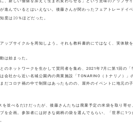
に、新しい価値を加えて生まれ変わらせる」という意味のアップサ
が進んでいるとはいえない。後藤さんが関わったフェアトレードイ
知度は20％ほどだった。
アップサイクルを周知しよう。それも教科書的にではなく、実体験
動は始まった。
とのネットワークを生かして賛同者を集め、2021年7月に第1回の「
は会社から近い名城公園内の商業施設「TONARINO（トナリノ）」
まだコロナ禍の中で制限はあったものの、屋外のイベントに地元の
スを並べるだけだったが、後藤さんたちは廃棄予定の米袋を取り寄せ
プを企画。参加者には好きな銘柄の袋を選んでもらい、「世界に1つ
。